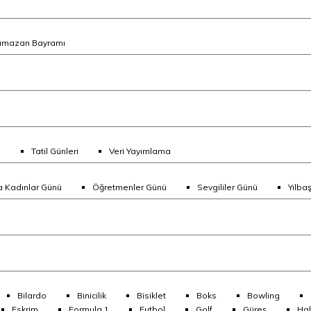
amazan Bayramı
ı
Tatil Günleri
Veri Yayımlama
 Kadınlar Günü
Öğretmenler Günü
Sevgililer Günü
Yılbaş
Bilardo
Binicilik
Bisiklet
Boks
Bowling
Eskrim
Formula 1
Futbol
Golf
Güreş
Hal