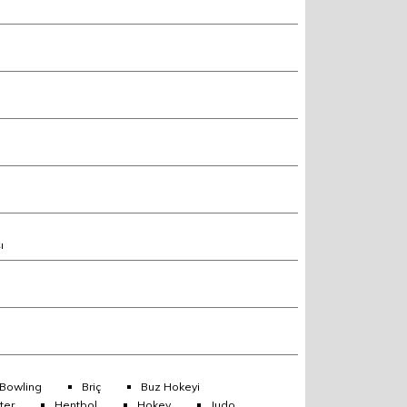
ı
Bowling
Briç
Buz Hokeyi
ter
Hentbol
Hokey
Judo