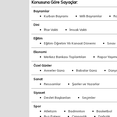
Konusuna Göre Sayaçlar:
Bayramlar
Kurban Bayramı
Milli Bayramlar
R
Dini
İftar Vakti
İmsak Vakti
Eğitim
Eğitim Öğretim Yılı Kanaat Dönemi
Sınav
Ekonomi
Merkez Bankası Toplantıları
Rapor Yayım
Özel Günler
Anneler Günü
Babalar Günü
Dünya
Sanat
Ressamlar
Şairler ve Yazarlar
Siyaset
Devlet Başkanları
Seçimler
Spor
Atletizm
Badminton
Basketbol
Buz Pateni
Cimnastik
Dağcılık