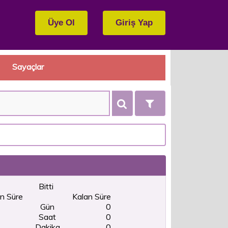
Sayaçlar
Bitti
n Süre
Kalan Süre
Gün
0
Saat
0
Dakika
0