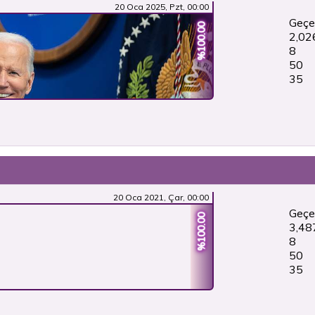
20 Oca 2025, Pzt, 00:00
Geçe
%100.00
2,02
8
50
36
20 Oca 2021, Çar, 00:00
Geçe
%100.00
3,48
8
50
36