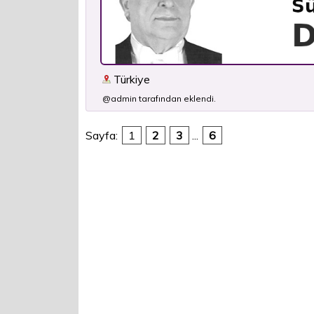
Türkiye
@admin tarafından eklendi.
Sayfa:
1
2
3
...
6