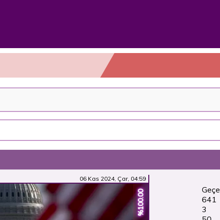
06 Kas 2024, Çar, 04:59
Geçe
%100.00
641
3
50