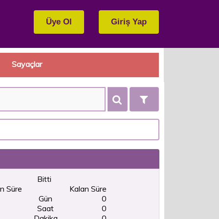
Sayaçlar
Bitti
n Süre
Kalan Süre
Gün
0
Saat
0
Dakika
0