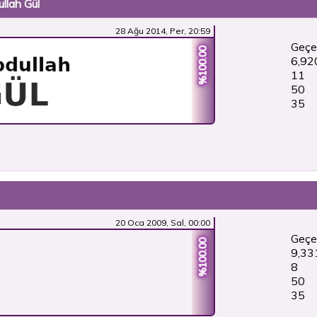
llah Gül
28 Ağu 2014, Per, 20:59
Geçe
%100.00
6,92
11
50
36
20 Oca 2009, Sal, 00:00
Geçe
%100.00
9,33
8
50
36