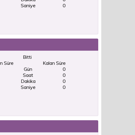
Saniye
0
Bitti
n Süre
Kalan Süre
Gün
0
Saat
0
Dakika
0
Saniye
0