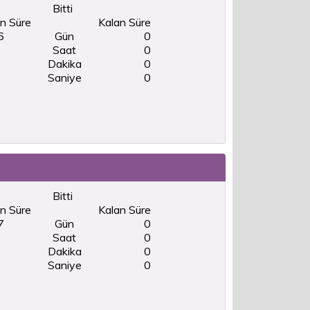
Bitti
n Süre
Kalan Süre
6
Gün
0
Saat
0
Dakika
0
Saniye
0
Bitti
n Süre
Kalan Süre
7
Gün
0
Saat
0
Dakika
0
Saniye
0