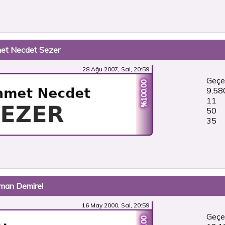
met Necdet Sezer
28 Ağu 2007, Sal, 20:59
Geçe
%100.00
9,58
11
50
36
yman Demirel
16 May 2000, Sal, 20:59
Geçe