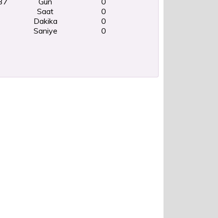
37
Gün
0
Saat
0
Dakika
0
Saniye
0