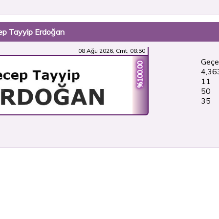
cep Tayyip Erdoğan
08 Ağu 2026, Cmt, 08:50
Geçe
%100.00
4,36
11
50
36