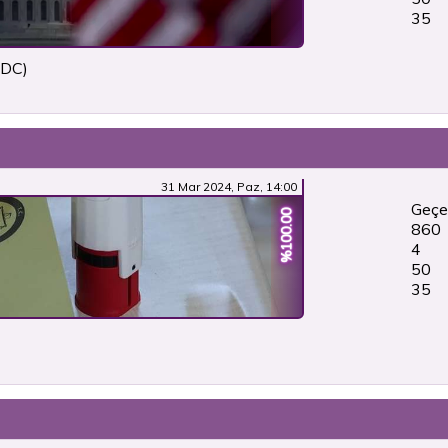
36
 DC)
31 Mar 2024, Paz, 14:00
Geçe
%100.00
860
4
50
36