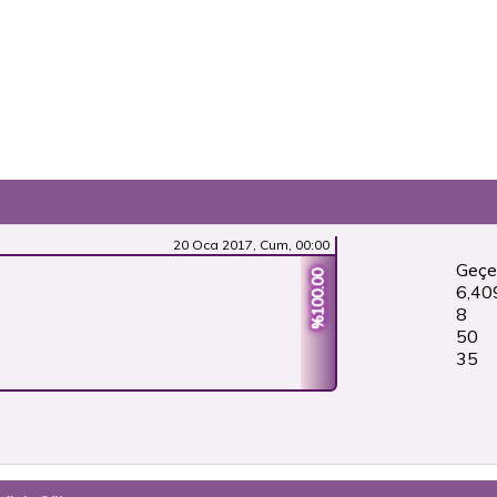
20 Oca 2017, Cum, 00:00
Geçe
%100.00
6,40
8
50
36